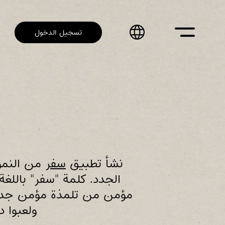
تجاوز
إلى
المحتوى
تسجيل الدخول
الرئيسي
نشأ تطبيق
سفر
من النمو 
الجدد. كلمة "سفر" بالل
مؤمن من تلمذة مؤمن جديد 
ولعبوا د