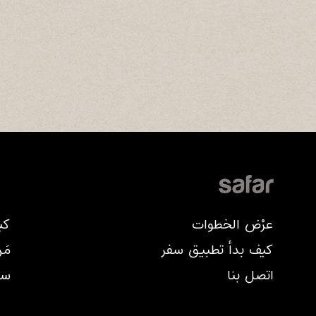
Footer
عرْض الخطوات
كي
menu
كيف بدأ تطبيق سفر
مَ
اتصل بنا
سف